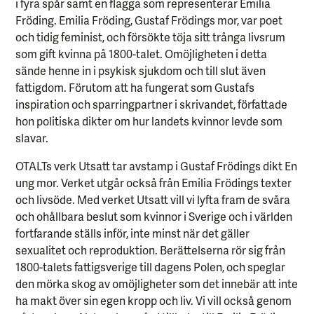
i fyra spår samt en flagga som representerar Emilia
Fröding. Emilia Fröding, Gustaf Frödings mor, var poet
och tidig feminist, och försökte töja sitt trånga livsrum
som gift kvinna på 1800-talet. Omöjligheten i detta
sände henne in i psykisk sjukdom och till slut även
fattigdom. Förutom att ha fungerat som Gustafs
inspiration och sparringpartner i skrivandet, författade
hon politiska dikter om hur landets kvinnor levde som
slavar.
OTALTs verk Utsatt tar avstamp i Gustaf Frödings dikt En
ung mor. Verket utgår också från Emilia Frödings texter
och livsöde. Med verket Utsatt vill vi lyfta fram de svåra
och ohållbara beslut som kvinnor i Sverige och i världen
fortfarande ställs inför, inte minst när det gäller
sexualitet och reproduktion. Berättelserna rör sig från
1800-talets fattigsverige till dagens Polen, och speglar
den mörka skog av omöjligheter som det innebär att inte
ha makt över sin egen kropp och liv. Vi vill också genom